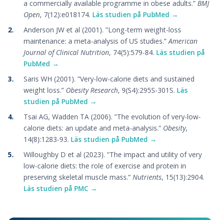
a commercially available programme in obese adults.”
BMJ
Open
, 7(12):e018174.
Läs studien på PubMed →
Anderson JW et al (2001). ”Long-term weight-loss
maintenance: a meta-analysis of US studies.”
American
Journal of Clinical Nutrition
, 74(5):579-84.
Läs studien på
PubMed →
Saris WH (2001). ”Very-low-calorie diets and sustained
weight loss.”
Obesity Research
, 9(S4):295S-301S.
Läs
studien på PubMed →
Tsai AG, Wadden TA (2006). ”The evolution of very-low-
calorie diets: an update and meta-analysis.”
Obesity
,
14(8):1283-93.
Läs studien på PubMed →
Willoughby D et al (2023). ”The impact and utility of very
low-calorie diets: the role of exercise and protein in
preserving skeletal muscle mass.”
Nutrients
, 15(13):2904.
Läs studien på PMC →