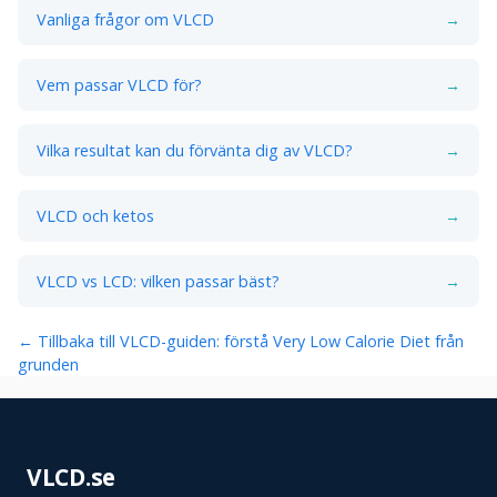
Vanliga frågor om VLCD
→
Vem passar VLCD för?
→
Vilka resultat kan du förvänta dig av VLCD?
→
VLCD och ketos
→
VLCD vs LCD: vilken passar bäst?
→
← Tillbaka till VLCD-guiden: förstå Very Low Calorie Diet från
grunden
VLCD.se