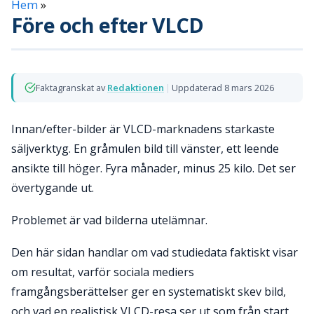
Hem
»
Före och efter VLCD
Faktagranskat av
Redaktionen
|
Uppdaterad 8 mars 2026
Innan/efter-bilder är VLCD-marknadens starkaste
säljverktyg. En gråmulen bild till vänster, ett leende
ansikte till höger. Fyra månader, minus 25 kilo. Det ser
övertygande ut.
Problemet är vad bilderna utelämnar.
Den här sidan handlar om vad studiedata faktiskt visar
om resultat, varför sociala mediers
framgångsberättelser ger en systematiskt skev bild,
och vad en realistisk VLCD-resa ser ut som från start