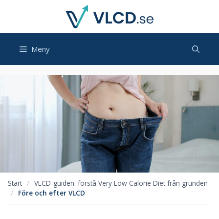
Hoppa
till
innehåll
Meny
Start
/
VLCD-guiden: förstå Very Low Calorie Diet från grunden
/
Före och efter VLCD