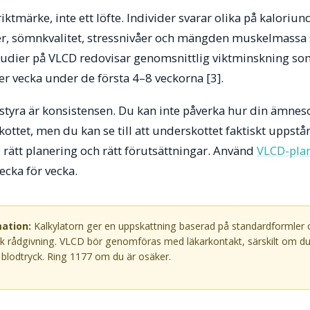
riktmärke, inte ett löfte. Individer svarar olika på kaloriun
r, sömnkvalitet, stressnivåer och mängden muskelmassa sp
studier på VLCD redovisar genomsnittlig viktminskning som 
per vecka under de första 4–8 veckorna [3].
 styra är konsistensen. Du kan inte påverka hur din ämne
ottet, men du kan se till att underskottet faktiskt uppstår
, rätt planering och rätt förutsättningar. Använd
VLCD-pla
ecka för vecka.
ation:
Kalkylatorn ger en uppskattning baserad på standardformler o
nsk rådgivning. VLCD bör genomföras med läkarkontakt, särskilt om du
t blodtryck. Ring 1177 om du är osäker.