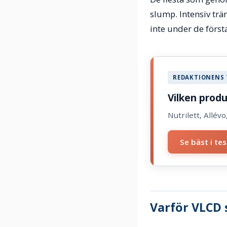
slump. Intensiv tr
inte under de förs
REDAKTIONENS 
Vilken produ
Nutrilett, Allév
Se bäst i te
Varför VLCD 