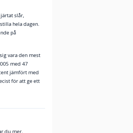
ärtat slår,
stilla hela dagen.
ende på
 sig vara den mest
 2005 med 47
ocent jämfört med
ist för att ge ett
ar du mer.