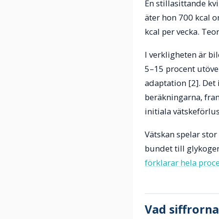
En stillasittande k
äter hon 700 kcal o
kcal per vecka. Teor
I verkligheten är 
5–15 procent utöve
adaptation [2]. Det
beräkningarna, fram
initiala vätskeförlu
Vätskan spelar stor 
bundet till glykoge
förklarar hela proc
Vad siffrorn