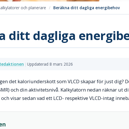
alkylatorer och planerare
/
Beräkna ditt dagliga energibehov
 ditt dagliga energib
Redaktionen
|
Uppdaterad 8 mars 2026
igen det kaloriunderskott som VLCD skapar för just dig? De
R) och din aktivitetsnivå. Kalkylatorn nedan räknar ut dit
och visar sedan vad ett LCD- respektive VLCD-intag inneb
ren