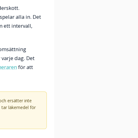
derskott.
elar alla in. Det
ett intervall,
somsättning
 varje dag. Det
neraren
för att
ch ersätter inte
 tar läkemedel för