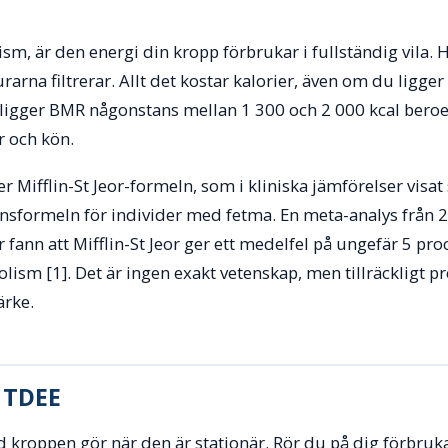
m, är den energi din kropp förbrukar i fullständig vila. Hj
arna filtrerar. Allt det kostar kalorier, även om du ligger 
a ligger BMR någonstans mellan 1 300 och 2 000 kcal bero
r och kön.
r Mifflin-St Jeor-formeln, som i kliniska jämförelser visat
ionsformeln för individer med fetma. En meta-analys från
 fann att Mifflin-St Jeor ger ett medelfel på ungefär 5 pr
sm [1]. Det är ingen exakt vetenskap, men tillräckligt prec
ärke.
l TDEE
 kroppen gör när den är stationär. Rör du på dig förbruk