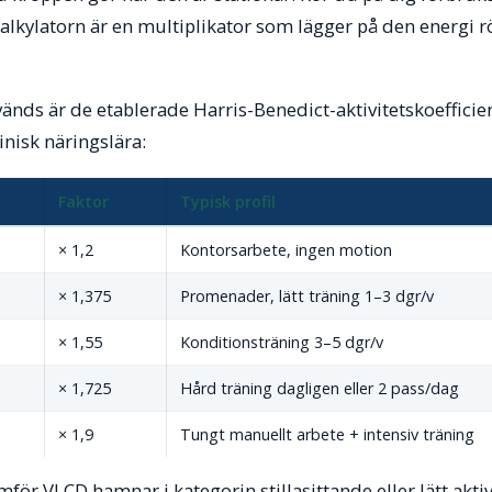
 kalkylatorn är en multiplikator som lägger på den energi r
nds är de etablerade Harris-Benedict-aktivitetskoefficien
nisk näringslära:
Faktor
Typisk profil
× 1,2
Kontorsarbete, ingen motion
× 1,375
Promenader, lätt träning 1–3 dgr/v
× 1,55
Konditionsträning 3–5 dgr/v
× 1,725
Hård träning dagligen eller 2 pass/dag
× 1,9
Tungt manuellt arbete + intensiv träning
för VLCD hamnar i kategorin stillasittande eller lätt aktiv