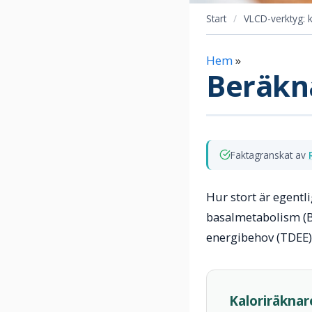
Start
/
VLCD-verktyg: k
Hem
»
Beräkna
Faktagranskat av
Hur stort är egentl
basalmetabolism (BM
energibehov (TDEE) 
Kaloriräkna