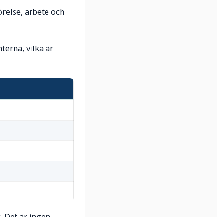
örelse, arbete och
terna, vilka är
. Det är ingen