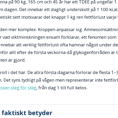
vinna på 90 kg, 165 cm och 45 år har ett TDEE på ungefär 1
m dagen. Det innebär ett dagligt underskott på 1 100 kcal,
etiskt sett motsvarar det knappt 1 kg ren fettförlust varje 
bilden mer komplex. Kroppen anpassar sig. Ämnesomsättn
r vad viktminskningen ensam förklarar, ett fenomen som 
 innebär att verklig fettförlust ofta hamnar något under de
för allt efter de första veckorna då glykogenförråden är
sten är gjord.
roll i det här. De allra första dagarna förlorar de flesta 1–
n. Det syns tydligt på vågen men representerar inte fettför
essen steg för steg
, från dag 1 till full ketos.
a faktiskt betyder