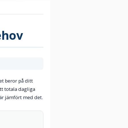
ehov
t beror på ditt
t totala dagliga
är jämfört med det.