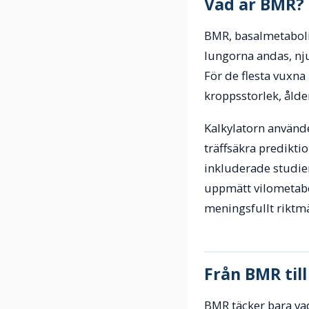
Vad är BMR?
BMR, basalmetabolis
lungorna andas, njur
För de flesta vuxn
kroppsstorlek, ålde
Kalkylatorn använde
träffsäkra predikt
inkluderade studier
uppmätt vilometaboli
meningsfullt riktm
Från BMR til
BMR täcker bara vad