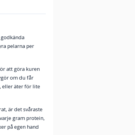
på godkända
yra pelarna per
ör att göra kuren
vgör om du får
ller äter för lite
t, är det svåraste
 varje gram protein,
öker på egen hand