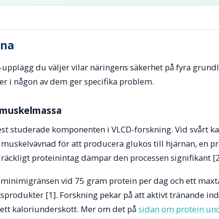
rna
-upplägg du väljer vilar näringens säkerhet på fyra grun
er i någon av dem ger specifika problem.
a muskelmassa
est studerade komponenten i VLCD-forskning. Vid svårt k
muskelvävnad för att producera glukos till hjärnan, en p
räckligt proteinintag dämpar den processen signifikant [2
r minimigränsen vid 75 gram protein per dag och ett maxt
produkter [1]. Forskning pekar på att aktivt tränande in
 ett kaloriunderskott. Mer om det på
sidan om protein un