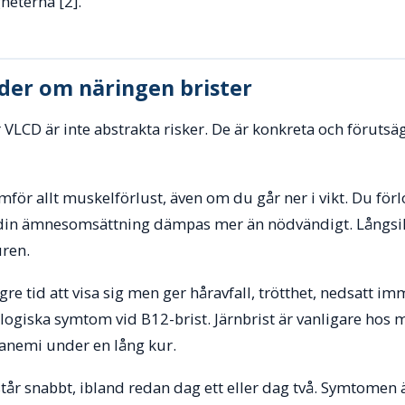
heterna [2].
der om näringen brister
VLCD är inte abstrakta risker. De är konkreta och föruts
amför allt muskelförlust, även om du går ner i vikt. Du fö
ch din ämnesomsättning dämpas mer än nödvändigt. Långsik
uren.
gre tid att visa sig men ger håravfall, trötthet, nedsatt i
rologiska symtom vid B12-brist. Järnbrist är vanligare ho
 anemi under en lång kur.
står snabbt, ibland redan dag ett eller dag två. Symtomen ä