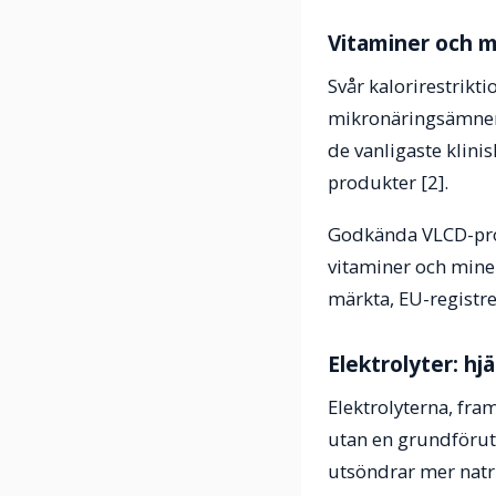
Vitaminer och m
Svår kalorirestrikti
mikronäringsämnen, 
de vanligaste klin
produkter [2].
Godkända VLCD-prod
vitaminer och miner
märkta, EU-regist
Elektrolyter: hj
Elektrolyterna, fra
utan en grundföruts
utsöndrar mer natr