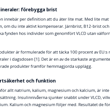
ineraler: förebygga brist
on innebär per definition att du äter lite mat. Med lite mat f
om du inte aktivt kompenserar. Järnbrist, B12-brist och 
iska fynden hos individer som genomfört VLCD utan välfo
ukter är formulerade för att täcka 100 procent av EU:s 
aler i dagsdosen [1]. Det är en av de starkaste argumente
rerade produkter framför hemmagjorda upplägg.
ärtsäkerhet och funktion
mför allt natrium, kalium, magnesium och kalcium, är inte 
ättning. Insulinnivåerna sjunker snabbt under VLCD, vilke
ium. Kalium och magnesium följer med. Resultatet de fö