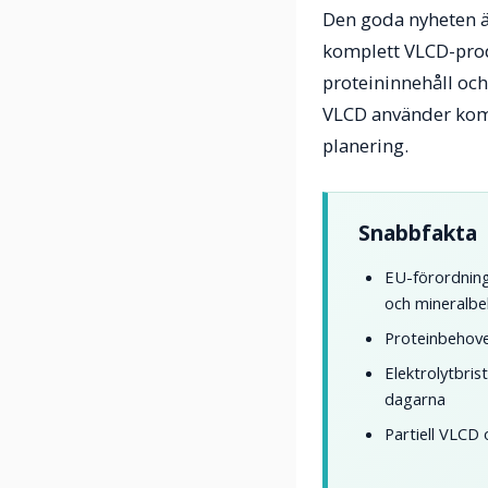
Den goda nyheten är
komplett VLCD-produ
proteininnehåll och 
VLCD använder kompl
planering.
Snabbfakta
EU-förordning
och mineralbe
Proteinbehove
Elektrolytbris
dagarna
Partiell VLCD