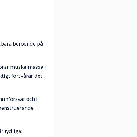
ägbara beroende på
rlorar muskelmassa i
tigt försvårar det
mmunförsvar och i
s menstruerande
r tydliga: