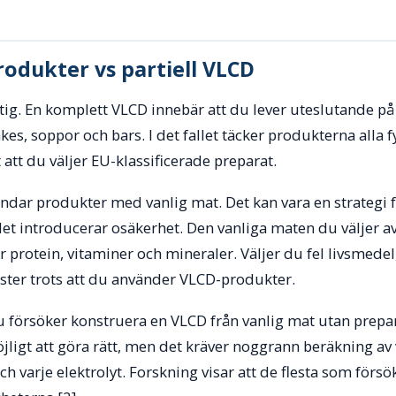
odukter vs partiell VLCD
ktig. En komplett VLCD innebär att du lever uteslutande 
es, soppor och bars. I det fallet täcker produkterna alla f
t att du väljer EU-klassificerade preparat.
andar produkter med vanlig mat. Det kan vara en strategi f
et introducerar osäkerhet. Den vanliga maten du väljer a
 protein, vitaminer och mineraler. Väljer du fel livsmedel, e
ster trots att du använder VLCD-produkter.
 försöker konstruera en VLCD från vanlig mat utan prepara
öjligt att göra rätt, men det kräver noggrann beräkning av
ch varje elektrolyt. Forskning visar att de flesta som förs