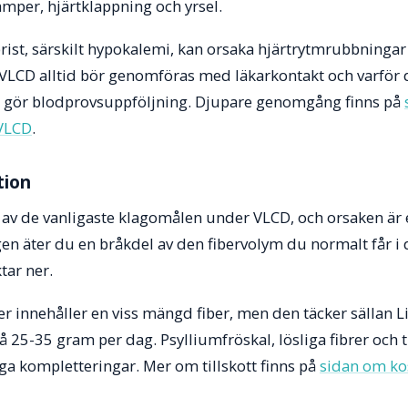
mper, hjärtklappning och yrsel.
brist, särskilt hypokalemi, kan orsaka hjärtrytmrubbningar 
 VLCD alltid bör genomföras med läkarkontakt och varför de
 gör blodprovsuppföljning. Djupare genomgång finns på
 VLCD
.
tion
t av de vanligaste klagomålen under VLCD, och orsaken är
en äter du en bråkdel av den fibervolym du normalt får i 
tar ner.
 innehåller en viss mängd fiber, men den täcker sällan 
5-35 gram per dag. Psylliumfröskal, lösliga fibrer och ti
iga kompletteringar. Mer om tillskott finns på
sidan om kos