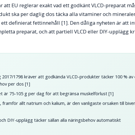
 att EU reglerar exakt vad ett godkänt VLCD-preparat mås
kt ska per daglig dos täcka alla vitaminer och mineraler,
ett definierat fettinnehåll [1]. Den dåliga nyheten är att i
etta preparat, och att partiell VLCD eller DIY-upplägg kr
 2017/1798 kräver att godkända VLCD-produkter täcker 100 % av d
hov per dos [1]
t är 75-105 g per dag för att begränsa muskelförlust [1]
t, framför allt natrium och kalium, är den vanligaste orsaken till biv
 och DIY-upplägg täcker sällan alla näringsbehov automatiskt