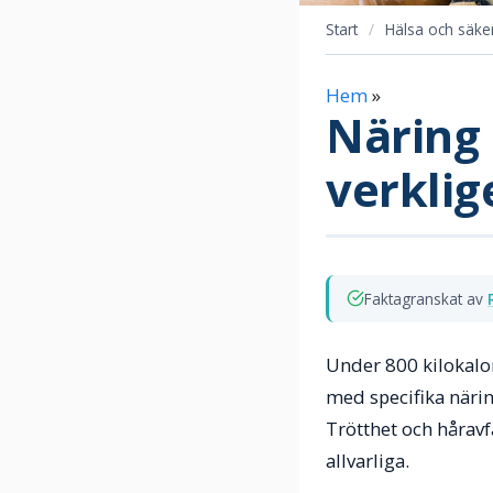
Start
/
Hälsa och säke
Hem
»
Näring
verkli
Faktagranskat av
Under 800 kilokalor
med specifika närin
Trötthet och håravf
allvarliga.