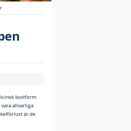
r
ppen
dicinsk kostform
ara allvarliga.
kelförlust är de