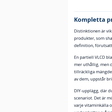
Kompletta pr
Distinktionen är vi
produkter, som shak
definition, förutsat
En partiell VLCD bl
mer uthållig, men d
tillräckliga mängder
av dem, uppstår bri
DIY-upplägg, där du
scenariot. Det är m
varje vitaminkälla o