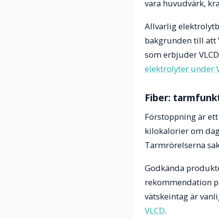
vara huvudvärk, kra
Allvarlig elektrolyt
bakgrunden till att
som erbjuder VLCD
elektrolyter under
Fiber: tarmfunk
Förstoppning är et
kilokalorier om dag
Tarmrörelserna sak
Godkända produkter
rekommendation på 2
vätskeintag är vanl
VLCD
.