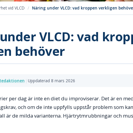
rhet vid VLCD
/
Näring under VLCD: vad kroppen verkligen behöve
 under VLCD: vad kro
gen behöver
Redaktionen
|
Uppdaterad 8 mars 2026
ier per dag är inte en diet du improviserar. Det är en me
gskrav, och om de inte uppfylls uppstår problem som kan v
all är de milda varianterna. Hjärtrytmrubbningar och mus