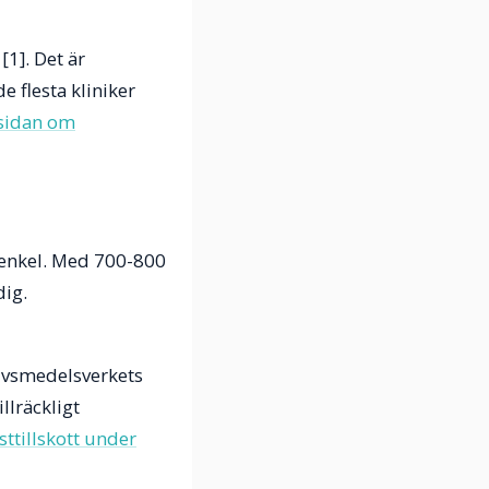
[1]. Det är
 flesta kliniker
sidan om
 enkel. Med 700-800
dig.
Livsmedelsverkets
llräckligt
ttillskott under