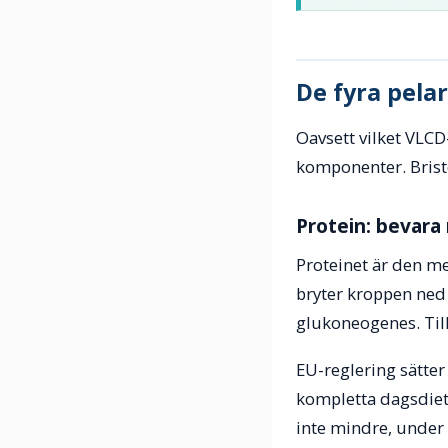
De fyra pela
Oavsett vilket VLCD
komponenter. Brist
Protein: bevar
Proteinet är den m
bryter kroppen ned 
glukoneogenes. Till
EU-reglering sätte
kompletta dagsdiets
inte mindre, under