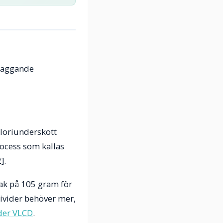
dläggande
aloriunderskott
rocess som kallas
].
ak på 105 gram för
divider behöver mer,
der VLCD
.