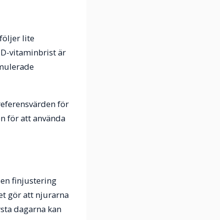
öljer lite
D-vitaminbrist är
rmulerade
referensvärden för
n för att använda
en finjustering
t gör att njurarna
rsta dagarna kan