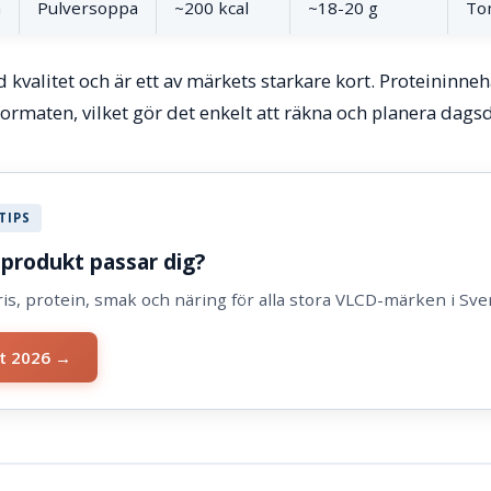
a
Pulversoppa
~200 kcal
~18-20 g
Tom
 kvalitet och är ett av märkets starkare kort. Proteininneh
formaten, vilket gör det enkelt att räkna och planera dags
TIPS
-produkt passar dig?
ris, protein, smak och näring för alla stora VLCD-märken i Sve
st 2026 →