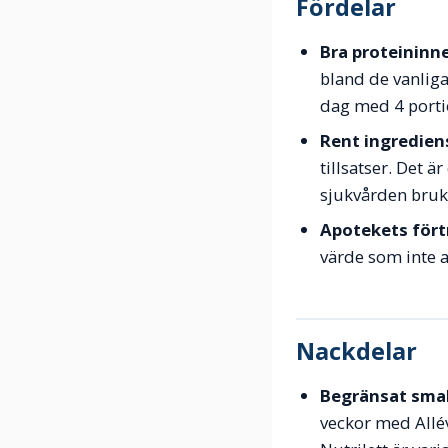
Fördelar
Bra proteininne
bland de vanliga
dag med 4 porti
Rent ingrediens
tillsatser. Det 
sjukvården bruka
Apotekets fört
värde som inte a
Nackdelar
Begränsat sma
veckor med Allé