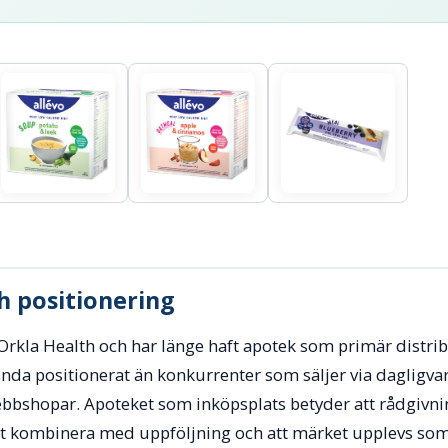
 positionering
v Orkla Health och har länge haft apotek som primär distri
nda positionerat än konkurrenter som säljer via dagligva
bbshopar. Apoteket som inköpsplats betyder att rådgivning
att kombinera med uppföljning och att märket upplevs s