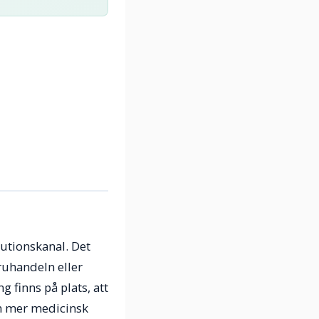
butionskanal. Det
ruhandeln eller
 finns på plats, att
om mer medicinsk