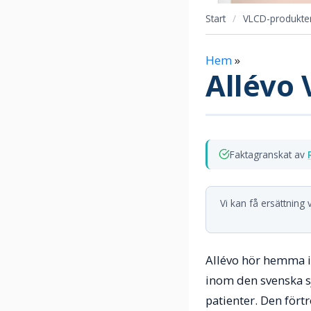
Start
/
VLCD-produkter
Hem
»
Allévo 
Faktagranskat av
Vi kan få ersättning
Allévo hör hemma i 
inom den svenska s
patienter. Den fört