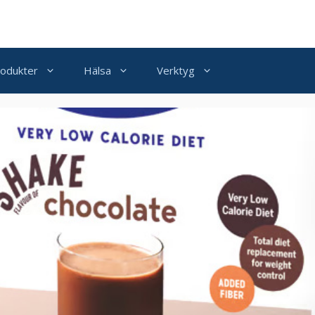
odukter
Hälsa
Verktyg