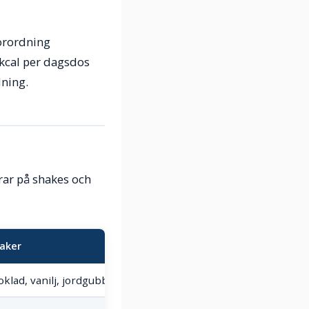
förordning
 kcal per dagsdos
dning.
rar på shakes och
aker
klad, vanilj, jordgubb, banan