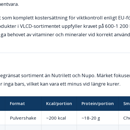
entvara.
at som komplett kostersättning för viktkontroll enligt EU-
odukter i VLCD-sortimentet uppfyller kravet på 600-1 200
iga behovet av vitaminer och mineraler vid korrekt använ
begränsat sortiment än Nutrilett och Nupo. Märket fokuse
 inga bars, vilket kan vara ett minus vid längre kurer.
Format
Kcal/portion
Protein/portion
Sm
Pulvershake
~200 kcal
~18-20 g
Cho