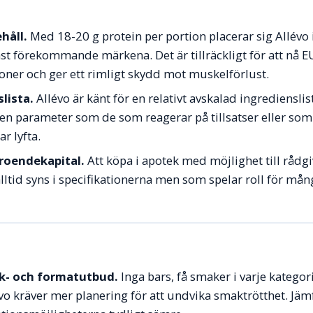
håll.
Med 18-20 g protein per portion placerar sig Allévo i
st förekommande märkena. Det är tillräckligt för att nå E
oner och ger ett rimligt skydd mot muskelförlust.
lista.
Allévo är känt för en relativt avskalad ingrediensli
är en parameter som de som reagerar på tillsatser eller so
r lyfta.
roendekapital.
Att köpa i apotek med möjlighet till rådgiv
lltid syns i specifikationerna men som spelar roll för mån
k- och formatutbud.
Inga bars, få smaker i varje kategor
vo kräver mer planering för att undvika smaktrötthet. J