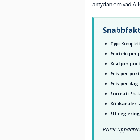
antydan om vad All
Snabbfakt
Typ:
Komplett 
Protein per 
Kcal per port
Pris per port
Pris per dag 
Format:
Shak
Köpkanaler:
A
EU-reglering
Priser uppdater