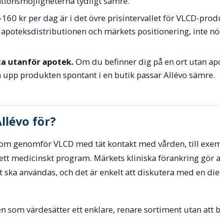
iationsmöjligheterna tydligt sämre.
160 kr per dag är i det övre prisintervallet för VLCD-prod
apoteksdistributionen och märkets positionering, inte nöd
ta utanför apotek.
Om du befinner dig på en ort utan apo
 upp produkten spontant i en butik passar Allévo sämre.
llévo för?
som genomför VLCD med tät kontakt med vården, till exem
 ett medicinskt program. Märkets kliniska förankring gör at
et ska användas, och det är enkelt att diskutera med en die
n som värdesätter ett enklare, renare sortiment utan att 