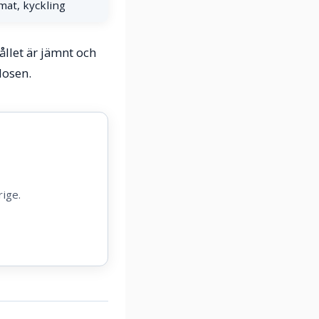
at, kyckling
ållet är jämnt och
dosen.
rige.