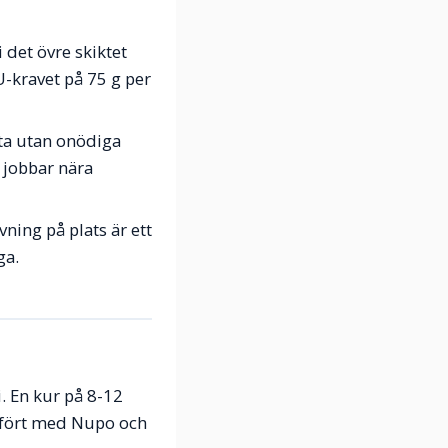
 det övre skiktet
U-kravet på 75 g per
sta utan onödiga
m jobbar nära
ning på plats är ett
ga.
i. En kur på 8-12
ämfört med Nupo och