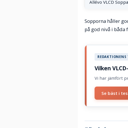
Allévo VLCD Sopp
Sopporna håller god
på god nivå i båda 
REDAKTIONENS 
Vilken VLCD
Vi har jämfört p
Se bäst i te